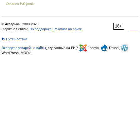
Deutsch Wikipedia
© Академик, 2000-2026
18+
Обратная связь:
Техподдержка
,
Реклама на сайте
👣 Путешествия
Экспорт словарей на сайты
, сделанные на PHP,
Joomla,
Drupal,
WordPress, MODx.