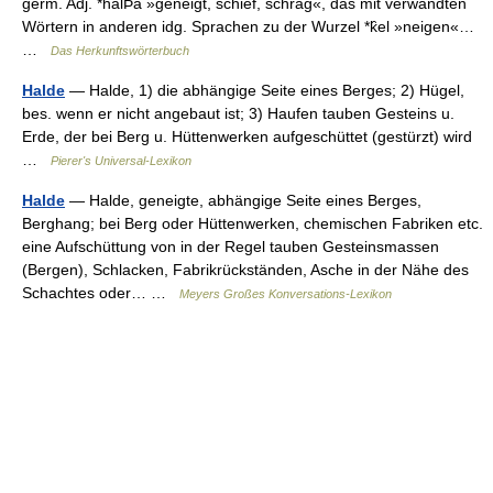
germ. Adj. *halÞa »geneigt, schief, schräg«, das mit verwandten
Wörtern in anderen idg. Sprachen zu der Wurzel *k̑el »neigen«…
…
Das Herkunftswörterbuch
Halde
— Halde, 1) die abhängige Seite eines Berges; 2) Hügel,
bes. wenn er nicht angebaut ist; 3) Haufen tauben Gesteins u.
Erde, der bei Berg u. Hüttenwerken aufgeschüttet (gestürzt) wird
…
Pierer's Universal-Lexikon
Halde
— Halde, geneigte, abhängige Seite eines Berges,
Berghang; bei Berg oder Hüttenwerken, chemischen Fabriken etc.
eine Aufschüttung von in der Regel tauben Gesteinsmassen
(Bergen), Schlacken, Fabrikrückständen, Asche in der Nähe des
Schachtes oder… …
Meyers Großes Konversations-Lexikon