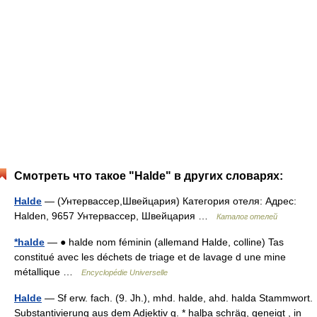
Смотреть что такое "Halde" в других словарях:
Halde
— (Унтервассер,Швейцария) Категория отеля: Адрес:
Halden, 9657 Унтервассер, Швейцария …
Каталог отелей
*halde
— ● halde nom féminin (allemand Halde, colline) Tas
constitué avec les déchets de triage et de lavage d une mine
métallique …
Encyclopédie Universelle
Halde
— Sf erw. fach. (9. Jh.), mhd. halde, ahd. halda Stammwort.
Substantivierung aus dem Adjektiv g. * halþa schräg, geneigt , in