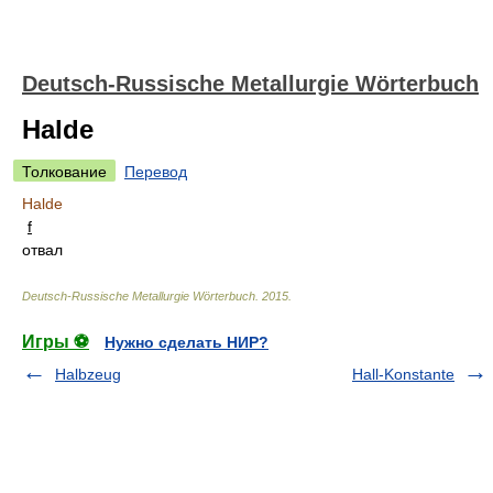
Deutsch-Russische Metallurgie Wörterbuch
Halde
Толкование
Перевод
Halde
f
отвал
Deutsch-Russische Metallurgie Wörterbuch
.
2015
.
Игры ⚽
Нужно сделать НИР?
Halbzeug
Hall-Konstante